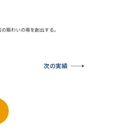
域の賑わいの場を創出する。
次の
実績