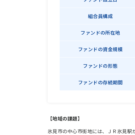
組合員構成
ファンドの
所在地
ファンドの
資金規模
ファンドの
形態
ファンドの
存続期間
【地域の課題】
氷見市の中心市街地には、ＪＲ氷見駅