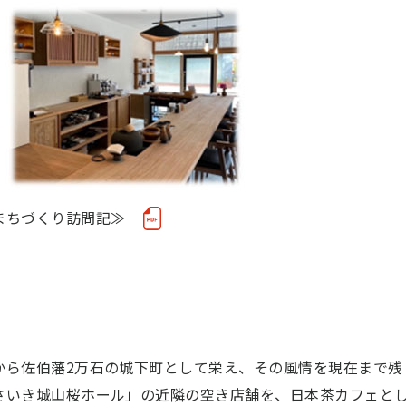
まちづくり訪問記≫
から佐伯藩2万石の城下町として栄え、その風情を現在まで残
さいき城山桜ホール」の近隣の空き店舗を、日本茶カフェと