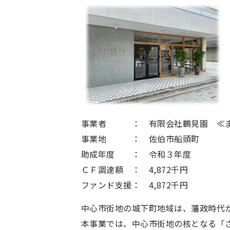
事業者 ：
有限会社鶴見園
≪
事業地 ：
佐伯市船頭町
助成年度 ：
令和３年度
ＣＦ調達額 ：
4,872千円
ファンド支援：
4,872千円
中心市街地の城下町地域は、藩政時代
本事業では、中心市街地の核となる「