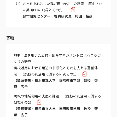
（2）
VFMを中心とした我が国PPP/PFIの課題 －廃止され
た英国PFIの限界とその先 －
都市研究センター 客員研究員 町田 裕彦
寄稿
PPP手法を用いた公的不動産マネジメントによるまちづ
くりの研究
廃校活用における用途の多様化とそれを支える運営体
制 （廃校の利活用に関する研究その1）
（筆頭著者）横浜市立大学 国際教養学部 教授 齋
藤 広子
廃校の地域利用の実態と課題 （廃校の利活用に関する
研究その2）
（筆頭著者）横浜市立大学 国際教養学部 教授 齋
藤 広子