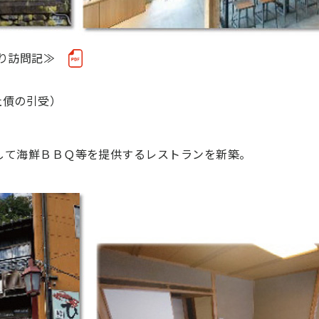
り訪問記≫
社債の引受）
して海鮮ＢＢＱ等を提供するレストランを新築。