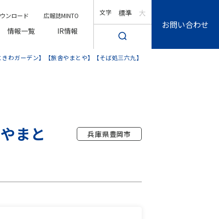
文字
標準
大
ウンロード
広報誌MINTO
お問い合わせ
情報一覧
IR情報
ときわガーデン】【旅舎やまとや】【そば処三六九】
舎やまと
兵庫県豊岡市