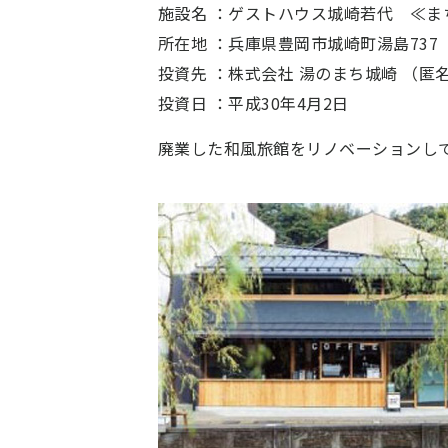
施設名 ：
ゲストハウス城崎若代
≪ま
所在地 ：
兵庫県豊岡市城崎町湯島737
投資先 ：
株式会社 湯のまち城崎 （匿
投資日 ：
平成30年4月2日
廃業した和風旅館をリノベーションし