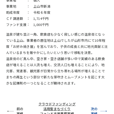
事業者 ：
個人
事業地 ：
上山市新湯
助成年度 ：
令和６年度
ＣＦ調達額 ：
1,714千円
ファンド支援：
1,000千円
温泉が建ち並ぶ一角、飲食店も少なく寂しい感じの温泉街となっ
ている上山。事業者の居住地は上山でしたが山形市内にて10年程
度「お好み焼き屋」を営んでおり、子供の成長と共に地元貢献と沈
んでいるまちを賑やかにしたいという思いで移転を決意。
温泉街のど真ん中、空き家・空き店舗が多い中で実績のある飲食
店が増えることは人流も増え、交流人口も増えることにより、地
元客、常連客、観光客が日常から立ち寄れる場所が増えることで
まちの再生という部分で新たな芽吹きとムーブメントを起こす大
きな起爆剤の一つとなることが期待されます。
クラウドファンディング
前の
活用型まちづくり
次の
実績
ファンド支援業務
実績
実績