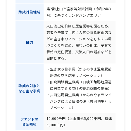
第2期上山市空家等対策計画（令和2年3
助成対象地域
月）に基づくランドバンクエリア
人口流出を抑制し居住誘導を図るため、
若者や子育て世代に人気のある飲食店な
どの空き家リノベーションをしやすい環
目的
境づくりを進め、賑わいの創出、子育て
世代の定住促進、交流人口の増加などを
目的とする。
空き家改修事業（かみのやま温泉駅前
周辺の空き店舗リノベーション）
旧映画館再生事業（旧映画館跡地周辺
助成の対象と
に居住する者向けの交流空間の整備）
なる主な事業
共同浴場再生事業（かみのやまランド
バンクによる旧澤の湯（共同浴場）リ
ノベーション）
10,000千円（上山市他5,000千円、機構
ファンドの
資金規模
5,000千円）