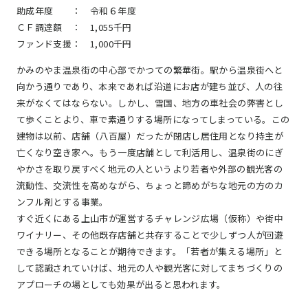
助成年度 ：
令和６年度
ＣＦ調達額 ：
1,055千円
ファンド支援：
1,000千円
かみのやま温泉街の中心部でかつての繁華街。駅から温泉街へと
向かう通りであり、本来であれば沿道にお店が建ち並び、人の往
来がなくてはならない。しかし、雪国、地方の車社会の弊害とし
て歩くことより、車で素通りする場所になってしまっている。この
建物は以前、店舗（八百屋）だったが閉店し居住用となり持主が
亡くなり空き家へ。もう一度店舗として利活用し、温泉街のにぎ
やかさを取り戻すべく地元の人というより若者や外部の観光客の
流動性、交流性を高めながら、ちょっと諦めがちな地元の方のカ
ンフル剤とする事業。
すぐ近くにある上山市が運営するチャレンジ広場（仮称）や街中
ワイナリー、その他既存店舗と共存することで少しずつ人が回遊
できる場所となることが期待できます。「若者が集える場所」と
して認識されていけば、地元の人や観光客に対してまちづくりの
アプローチの場としても効果が出ると思われます。