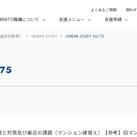
よくあるご質問
資料ダ
MINTO機構について
支援メニュー
支援実績
査研究業務）
URBAN STUDY
URBAN STUDY Vol.75
.75
齬と対策及び最近の課題（マンション建替え）【参考】旧マ