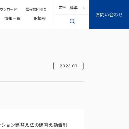
文字
標準
大
ウンロード
広報誌MINTO
お問い合わせ
情報一覧
IR情報
2023.01
ンション建替え法の建替え勧告制