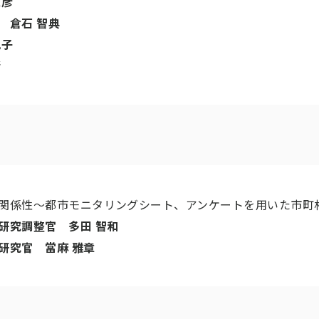
忠彦
 倉石 智典
紀子
緒
関係性～都市モニタリングシート、アンケートを用いた市町
研究調整官 多田 智和
研究官 當麻 雅章