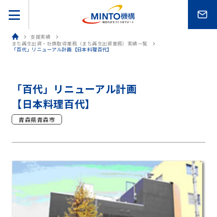
ホーム
支援実績
まち再生出資・社債取得業務（まち再生出資業務）実績一覧
「百代」リニューアル計画【日本料理百代】
「百代」リニューアル計画
【日本料理百代】
青森県青森市