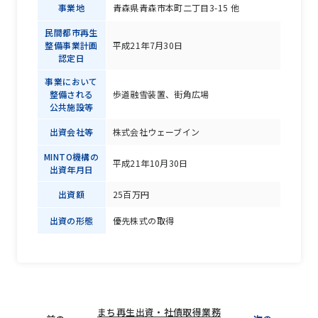
事業地
青森県青森市本町二丁目3-15 他
民間都市再生
整備事業計画
平成21年7月30日
認定日
事業において
整備される
歩道融雪装置、街角広場
公共施設等
出資会社等
株式会社ウェーブイン
MINTO機構の
平成21年10月30日
出資年月日
出資額
25百万円
出資の形態
優先株式の取得
まち再生出資・社債取得業務